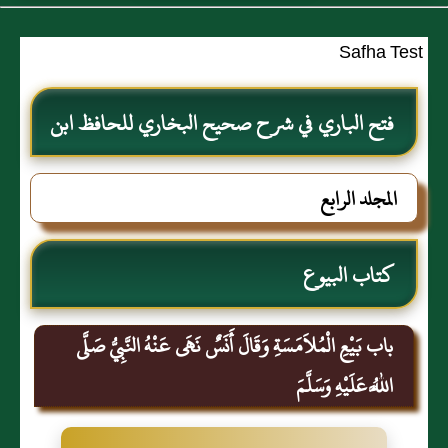
Safha Test
فتح الباري في شرح صحيح البخاري للحافظ ابن
حجر العسقلاني
المجلد الرابع
كتاب البيوع
باب بَيْعِ الْمُلاَمَسَةِ وَقَالَ أَنَسٌ نَهَى عَنْهُ النَّبِيُّ صَلَّى
اللَّهُ عَلَيْهِ وَسَلَّمَ