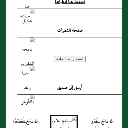
اضغط هنا للطباعة
صفحة الشفرات
أرسل إلى صديق
باب بَيْعِ الْغَرَرِ
باب بَيْعِ الْمُنَابَذَةِ