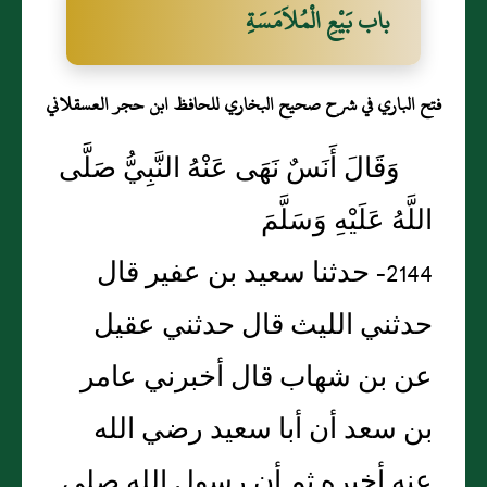
باب بَيْعِ الْمُلاَمَسَةِ
فتح الباري في شرح صحيح البخاري للحافظ ابن حجر العسقلاني
وَقَالَ أَنَسٌ نَهَى عَنْهُ النَّبِيُّ صَلَّى
اللَّهُ عَلَيْهِ وَسَلَّمَ
2144- حدثنا سعيد بن عفير قال
حدثني الليث قال حدثني عقيل
عن بن شهاب قال أخبرني عامر
بن سعد أن أبا سعيد رضي الله
عنه أخبره ثم أن رسول الله صلى