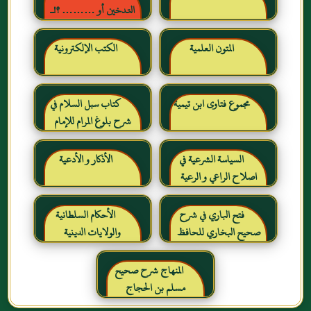
التدخين أو ……… ؟!ـ
حقائق وأرقام ناطقة ، لكن
لا يسمعها المدخنون حرره
المتون العلمية
الكتب الإلكترونية
خالد بن عبد الرحمن بن حمد
الشايع
مجموع فتاوى ابن تيمية
كتاب سبل السلام في
شرح بلوغ المرام للإمام
الصنعاني رحمه الله
السياسة الشرعية في
الأذكار و الأدعية
اصلاح الراعي و الرعية
فتح الباري في شرح
الأحكام السلطانية
صحيح البخاري للحافظ
والولايات الدينية
ابن حجر العسقلاني
المنهاج شرح صحيح
مسلم بن الحجاج