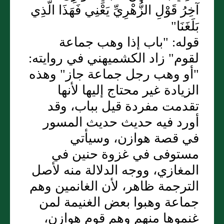
آخِرُ قَوْلِ الزُّهْرِيِّ يَعْنِي فَهَذَا الَّذِي
بَلَغَنَا"
قوله: "باب إذا وهب جماعة
لقوم" زاد الكشميهني في روايته:
"أو وهب رجل جماعة جاز" وهذه
الزيادة غير محتاج إليها لأنها
تقدمت مفردة قيل بباب، وقد
أورد فيه حديث حديث المسور
في قصة هوازن، وسيأتي
مستوفى في غزوة حنين في
المغازي، ووجه الدلالة منه لأصل
الترجمة ظاهر، لأن الغانمين وهم
جماعة وهبوا بعض الغنيمة لمن
غنموها منهم وهم قوم هوازن،