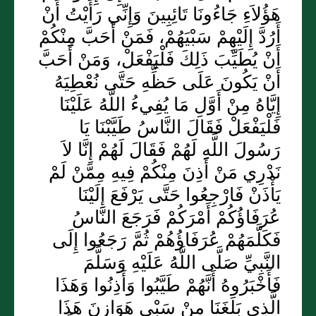
هَؤُلاَءِ جَاءُونَا تَائِبِينَ وَإِنِّي رَأَيْتُ أَنْ
أَرُدَّ إِلَيْهِمْ سَبْيَهُمْ، فَمَنْ أَحَبَّ مِنْكُمْ
أَنْ يُطَيِّبَ ذَلِكَ فَلْيَفْعَلْ، وَمَنْ أَحَبَّ
أَنْ يَكُونَ عَلَى حَظِّهِ حَتَّى نُعْطِيَهُ
إِيَّاهُ مِنْ أَوَّلِ مَا يُفِيءُ اللَّهُ عَلَيْنَا
فَلْيَفْعَلْ فَقَالَ النَّاسُ طَيَّبْنَا يَا
رَسُولَ اللَّهِ لَهُمْ فَقَالَ لَهُمْ إِنَّا لاَ
نَدْرِي مَنْ أَذِنَ مِنْكُمْ فِيهِ مِمَّنْ لَمْ
يَأْذَنْ فَارْجِعُوا حَتَّى يَرْفَعَ إِلَيْنَا
عُرَفَاؤُكُمْ أَمْرَكُمْ فَرَجَعَ النَّاسُ
فَكَلَّمَهُمْ عُرَفَاؤُهُمْ ثُمَّ رَجَعُوا إِلَى
النَّبِيِّ صَلَّى اللَّهُ عَلَيْهِ وَسَلَّمَ
فَأَخْبَرُوهُ أَنَّهُمْ طَيَّبُوا وَأَذِنُوا وَهَذَا
الَّذِي بَلَغَنَا مِنْ سَبْيِ هَوَازِنَ هَذَا