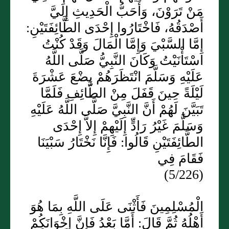
مَنْ تَرَوْنَ، وَأَحَبُّ الْحَدِيثِ إِلَيَّ
أَصْدَقُهُ، فَاخْتَارُوا إِحْدَى الطَّائِفَتَيْنِ:
إِمَّا السَّبْيَ وَإِمَّا الْمَالَ وَقَدْ كُنْتُ
اسْتَأْنَيْتُ وَكَانَ النَّبِيُّ صَلَّى اللَّهُ
عَلَيْهِ وَسَلَّمَ انْتَظَرَهُمْ بِضْعَ عَشْرَةَ
لَيْلَةً حِينَ قَفَلَ مِنْ الطَّائِفِ فَلَمَّا
تَبَيَّنَ لَهُمْ أَنَّ النَّبِيَّ صَلَّى اللَّهُ عَلَيْهِ
وَسَلَّمَ غَيْرُ رَادٍّ إِلَيْهِمْ إِلاَّ إِحْدَى
الطَّائِفَتَيْنِ قَالُوا: فَإِنَّا نَخْتَارُ سَبْيَنَا
فَقَامَ فِي
(5/226)
الْمُسْلِمِينَ فَأَثْنَى عَلَى اللَّهِ بِمَا هُوَ
أَهْلُهُ ثُمَّ قَالَ: أَمَّا بَعْدُ فَإِنَّ إِخْوَانَكُمْ