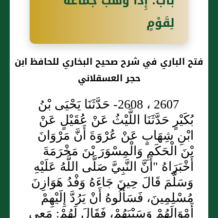
باب: إِذَا وَهَبَ جَمَاعَةٌ
لِقَوْمٍ
فتح الباري في شرح صحيح البخاري للحافظ ابن
حجر العسقلاني
2607 ، 2608- حَدَّثَنَا يَحْيَى بْنُ
بُكَيْرٍ حَدَّثَنَا اللَّيْثُ عَنْ عُقَيْلٍ عَنْ
ابْنِ شِهَابٍ عَنْ عُرْوَةَ أَنَّ مَرْوَانَ
بْنَ الْحَكَمِ وَالْمِسْوَرَ بْنَ مَخْرَمَةَ
أَخْبَرَاهُ "أَنَّ النَّبِيَّ صَلَّى اللَّهُ عَلَيْهِ
وَسَلَّمَ قَالَ حِينَ جَاءَهُ وَفْدُ هَوَازِنَ
مُسْلِمِينَ، فَسَأَلُوهُ أَنْ يَرُدَّ إِلَيْهِمْ
أَمْوَالَهُمْ وَسَبْيَهُمْ، فَقَالَ لَهُمْ: مَعِي