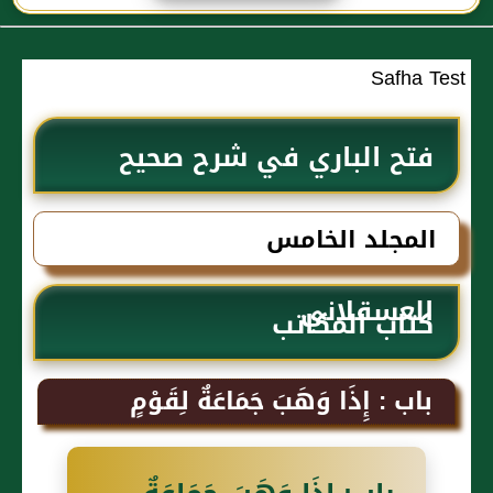
الحجاج
Safha Test
فتح الباري في شرح صحيح
البخاري للحافظ ابن حجر
المجلد الخامس
العسقلاني
كتاب المكاتب
باب : إِذَا وَهَبَ جَمَاعَةٌ لِقَوْمٍ