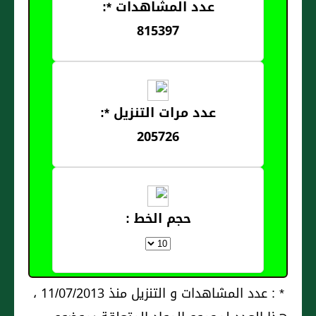
عدد المشاهدات *:
815397
عدد مرات التنزيل *:
205726
حجم الخط :
* : عدد المشاهدات و التنزيل منذ 11/07/2013 ،