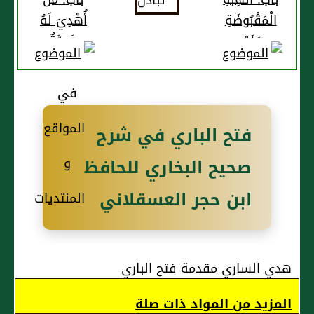
الْمَقْبُوضَةِ
أُهْدِيَ لَهُ
وَغَيْرِ
هَدِيَّةٌ
الْمَقْبُوضَةِ
وَعِنْدَهُ
وَالْمَقْسُومَةِ
جُلَسَاؤُهُ
وَغَيْرِ
فَهُوَ أَحَقُّ
الْمَقْسُومَةِ
فتح الباري في شرح
صحيح البخاري للحافظ
ابن حجر العسقلاني
هدي الساري مقدمة فتح الباري
المزيد من المواد ذات صلة