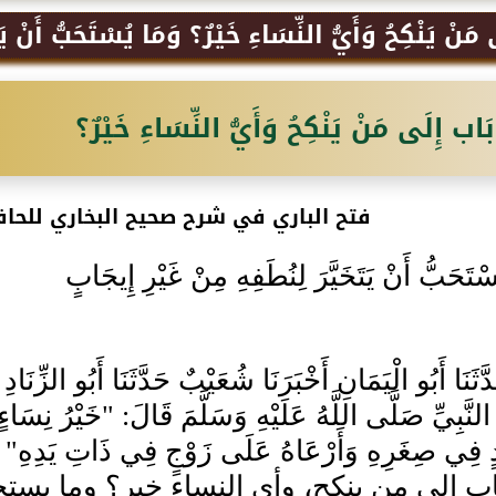
َنْ يَنْكِحُ وَأَيُّ النِّسَاءِ خَيْرٌ؟ وَمَا يُسْتَحَبُّ أَنْ يَتَ
بَاب إِلَى مَنْ يَنْكِحُ وَأَيُّ النِّسَاءِ خَيْرٌ؟
فتح الباري في شرح صحيح البخاري للحاف
سْتَحَبُّ أَنْ يَتَخَيَّرَ لِنُطَفِهِ مِنْ غَيْرِ إِيجَابٍ
 حَدَّثَنَا أَبُو الْيَمَانِ أَخْبَرَنَا شُعَيْبٌ حَدَّثَنَا أَبُو الزّ
لنَّبِيِّ صَلَّى اللَّهُ عَلَيْهِ وَسَلَّمَ قَالَ: "خَيْرُ نِسَاء
ٍ فِي صِغَرِهِ وَأَرْعَاهُ عَلَى زَوْجٍ فِي ذَاتِ يَدِهِ"
اب إلى من ينكح، وأي النساء خير؟ وما يست