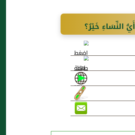
ُ النِّسَاءِ خَيْرٌ؟