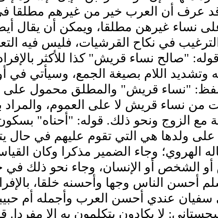
وقد عرف أن العرب خير من غيرهم مطلقا في
لى نساء غيرهن مطلقا، ويمكن أن يقال أيض
ترغيب في نكاح القرشيات، فليس فيه التع
وله: "صالح نساء قريش" كذا للأكثر بالإفرا
 وتشديد اللام بصيغة الجمع، وسيأتي في أ
لفظ: "نساء قريش" والمطلق محمول على الم
 من نساء قريش لا على العموم، والمراد ب
 مع الزوج ونحو ذلك. قوله: "أحناه" بسكون 
 على ولدها هي التي تقوم عليهم في حال ي
اله الهروي؛ وجاء الضمير مذكرا وكان القياس
أو الشخص أو الإنسان، وجاء نحو ذلك في ح
لم أحسن الناس وجها وأحسنه خلقا، بالإفر
سفيان عندي أحسن العرب وأجمله أم حبيبة با
جستاني: لا يكادون يتكلمون به إلا مفردا. ق