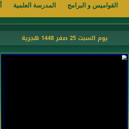
القواميس و البرامج
المدرسة العلمية
أ
يوم السبت 25 صفر 1448 هجرية