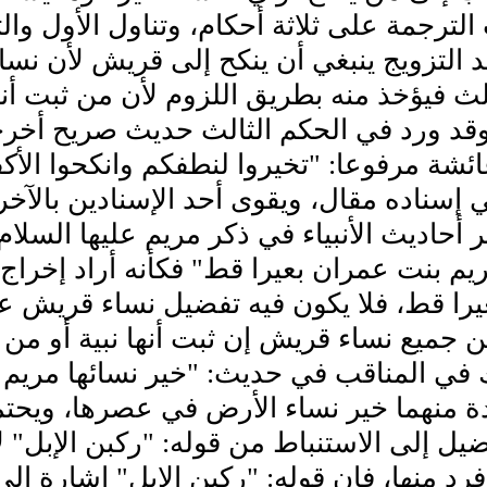
لترجمة على ثلاثة أحكام، وتناول الأول وا
د التزويج ينبغي أن ينكح إلى قريش لأن نسا
ثالث فيؤخذ منه بطريق اللزوم لأن من ثبت
، وقد ورد في الحكم الثالث حديث صريح أخ
شة مرفوعا: "تخيروا لنطفكم وانكحوا الأك
 إسناده مقال، ويقوى أحد الإسنادين بالآخر.
 أحاديث الأنبياء في ذكر مريم عليها السلا
م بنت عمران بعيرا قط" فكأنه أراد إخراج 
را قط، فلا يكون فيه تفضيل نساء قريش علي
جميع نساء قريش إن ثبت أنها نبية أو من أ
 في المناقب في حديث: "خير نسائها مريم و
ة منهما خير نساء الأرض في عصرها، ويحتم
ضيل إلى الاستنباط من قوله: "ركبن الإبل" 
رد منها، فإن قوله: "ركبن الإبل" إشارة إل