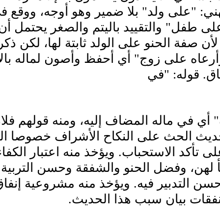
ي: "على ولد" بلا ضمير وهو أوجه، ووقع ف
ى طفل" والتقييد باليتم والصغر يحتمل أن
لأن صفة الحنو على الولد ثابتة لها، لكن ذ
أرعاه على زوج" أي أحفظ وأصون لماله بالأما
اق. قوله: "في
 أي في ماله المضاف إليه، ومنه قولهم فلان
ديث الحث على النكاح الأشراف خصوصا الق
لى تأكد الاستحباب. ويؤخذ منه اعتبار الك
لهن، وفضل الحنو والشفقة وحسن التربية و
سن التدبير فيه. ويؤخذ منه مشروعية إنفا
نفقات بيان سبب هذا الحديث.