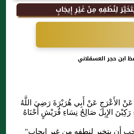
خَيَّرَ لِنُطَفِهِ مِنْ غَيْرِ إِيجَابٍ
ظ ابن حجر العسقلاني
ِنَادِ عَنْ الأَعْرَجِ عَنْ أَبِي هُرَيْرَةَ رَضِيَ اللَّهُ
ٍ رَكِبْنَ الإِبِلَ صَالِحُ نِسَاءِ قُرَيْشٍ أَحْنَاهُ
حب أن يتخير لنطفه من غير إيجاب"