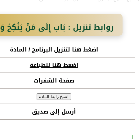
روابط تنزيل : بَاب إِلَى مَنْ يَنْكِحُ وَأَيّ
اضغط هنا لتنزيل البرنامج / المادة
اضغط هنا للطباعة
صفحة الشفرات
أرسل إلى صديق