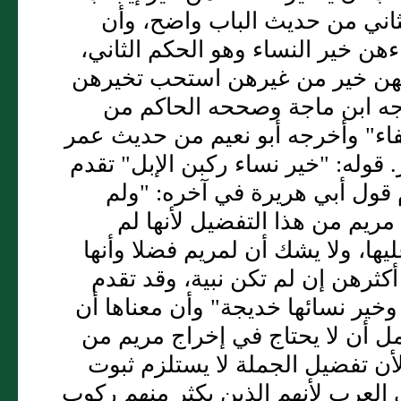
لثاني من حديث الباب واضح، وأن
ءهن خير النساء وهو الحكم الثاني،
 أنهن خير من غيرهن استحب تخيرهن
رجه ابن ماجة وصححه الحاكم من
فاء" وأخرجه أبو نعيم من حديث عمر
 قوله: "خير نساء ركبن الإبل" تقدم
م قول أبي هريرة في آخره: "ولم
مريم من هذا التفضيل لأنها لم
ها، ولا يشك أن لمريم فضلا وأنها
كثرهن إن لم تكن نبية، وقد تقدم
خير نسائها خديجة" وأن معناها أن
ل أن لا يحتاج في إخراج مريم من
لأن تفضيل الجملة لا يستلزم ثبوت
ى العرب لأنهم الذين يكثر منهم ركوب