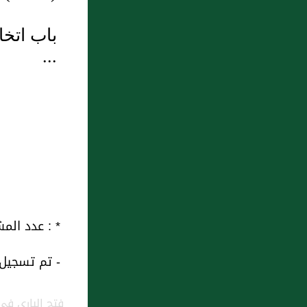
6 : بَاب الشِّفَاءُ فِي ثَلاَثٍ
7 : باب: الشُّرُوطِ فِي الْوَقْفِ
باب اتخا
...
8 : وعن أبي هريرة رضي الله
عنه أن النبي صلى الله عليه
وسلم قال: "الولد للفراش
وللعاهر الحجر" متفق عليه
9 : باب: قِسْمَةِ الْغَنَمِ وَالْعَدْلِ
فِيهَا
10 : باب: شَهَادَةِ الأَعْمَى وَأَمْرِهِ
* : عدد المشاهدات و التنزيل منذ 
وَنِكَاحِهِ وَإِنْكَاحِهِ وَمُبَايَعَتِهِ
- تم تسجيل هذه
وَقَبُولِهِ فِي التَّأْذِينِ وَغَيْرِه.ِ
فتح الباري في