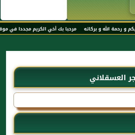
بركاته مرحبا بك أخي الكريم مجددا في موقعك المفضل المحجة 
جر العسقلاني