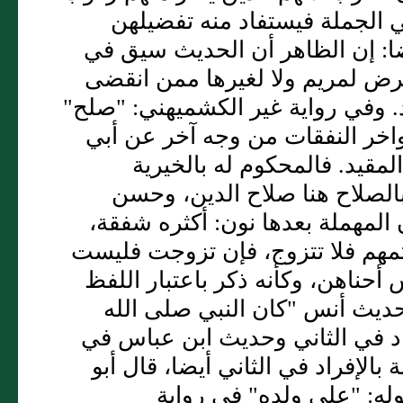
 الجملة فيستفاد منه تفضيلهن
ا: إن الظاهر أن الحديث سيق في
رض لمريم ولا لغيرها ممن انقضى
د. وفي رواية غير الكشميهني: "صلح"
واخر النفقات من وجه آخر عن أبي
قيد. فالمحكوم له بالخيرية
الصلاح هنا صلاح الدين، وحسن
المهملة بعدها نون: أكثره شفقة،
تمهم فلا تتزوج، فإن تزوجت فليست
 أحناهن، وكأنه ذكر باعتبار اللفظ
ديث أنس "كان النبي صلى الله
اد في الثاني وحديث ابن عباس في
لإفراد في الثاني أيضا، قال أبو
وله: "على ولده" في رواية