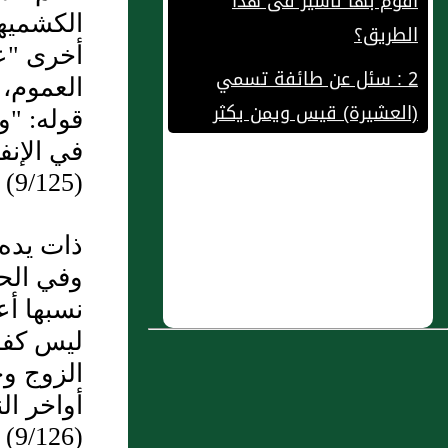
الكشميهن
2 : سئل عن طائفة تسمي
أخرى "عل
(العشيرة) قيس ويمن يكثر
العموم، 
القتل بينهم ولا يبالون به وإذا
قوله: "و
طلب منهم القاتل أحضروا
في الإنف
شخصًا غير القاتل يتفقون معه
(9/125)
؟
ذات يده"
3 : بَاب مَنْ لَعَنَ الْمُصَوِّرَ
وفي الح
4 : سئل عن رجل استأجر أرض
نسبها أع
بستان وساقاه على الشجر
ليس كفأ 
الزوج وح
5 : باب مَنْ لَمْ يُبَالِ مِنْ حَيْثُ
أواخر ال
كَسَبَ الْمَالَ
(9/126)