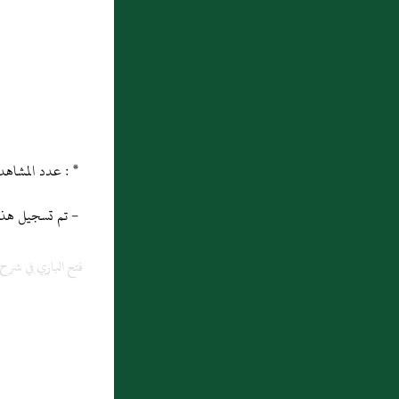
10 : الْبَابُ الثَّانِي أَدَبُ الْعِلْم :الْعِلْمَ أَشْرَفُ
مَا رَغَّبَ فِيهِ الرَّاغِبُ
* : عدد المشاهدات و التنزيل منذ 07/11/2013
- تم تسجيل هذه المادة
فتح الباري في شر