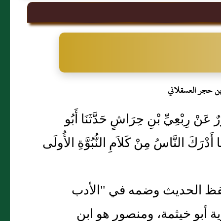
بن حجر العسقلاني
صُورٌ عَنْ رِبْعِيِّ بْنِ حِرَاشٍ حَدَّثَنَا أَبُو
َ النَّاسُ مِنْ كَلاَمِ النُّبُوَّةِ الأُولَى
بلفظ الحديث وضمه في "الأدب
ية أبو خيثمة، ومنصور هو ابن