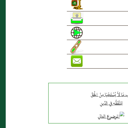
 مَا لاَ يُسْتَحْيَا مِنْ الْحَقِّ
لِلتَّفَقُّهِ فِي الدِّينِ