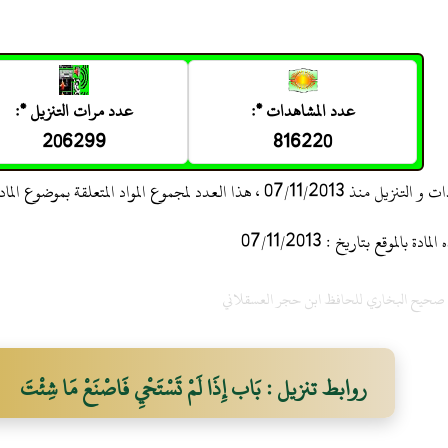
عدد المشاهدات *:
عدد مرات التنزيل *:
206299
816220
 ، هذا العدد لمجموع المواد المتعلقة بموضوع المادة
 بالموقع بتاريخ : 07/11/2013
ح صحيح البخاري للحافظ ابن حجر العسقلاني
روابط تنزيل : بَاب إِذَا لَمْ تَسْتَحْيِ فَاصْنَعْ مَا شِئْتَ