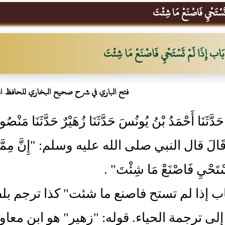
َسْتَحْيِ فَاصْنَعْ مَا شِئْتَ
بَاب إِذَا لَمْ تَسْتَحْيِ فَاصْنَعْ مَا شِئْتَ
فتح الباري في شرح صحيح البخاري للحافظ ا
61- حَدَّثَنَا أَحْمَدُ بْنُ يُونُسَ حَدَّثَنَا زُهَيْرٌ حَدَّثَنَا مَنْ
َالَ قال النبي صلى الله عليه وسلم: "إِنَّ مِمَّا أَدْرَك
َسْتَحْيِ فَاصْنَعْ مَا شِئْتَ" .
اب إذا لم تستح فاصنع ما شئت" كذا ترجم 
إلى ترجمة الحياء. قوله: "زهير" هو ابن معاو