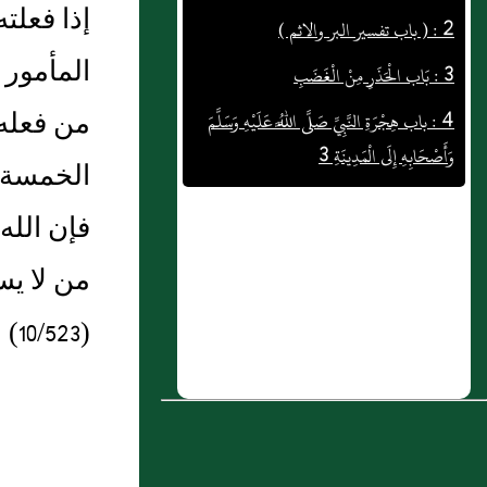
إذا فعلت
3 : بَاب الْحَذَرِ مِنْ الْغَضَبِ
المأمور 
4 : باب هِجْرَةِ النَّبِيِّ صَلَّى اللَّهُ عَلَيْهِ وَسَلَّمَ
من فعله،
وَأَصْحَابِهِ إِلَى الْمَدِينَةِ 3
5 : تلاوة الحمين معلقة زهير بن أبي سلمى
الخمسة. 
6 : بَاب شِدَّةِ الْمَرَضِ
فإن الله
7 : فَصْـــل في طريق العلم والعمل
من لا يس
8 : ( باب النهى عن ضرب الحيوان فى وجهه
(10/523)
ووسمه فيه )
9 : الدرس الثاني و الخمسون من دروس
الشمائل المحمدية للأستاذ عبد الحافظ
العامري