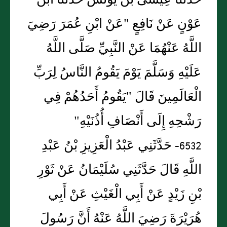
حَدَّثَنَا عِيسَى بْنُ يُونُسَ حَدَّثَنَا ابْنُ
عَوْنٍ عَنْ نَافِعٍ "عَنْ ابْنِ عُمَرَ رَضِيَ
اللَّهُ عَنْهُمَا عَنْ النَّبِيِّ صَلَّى اللَّهُ
عَلَيْهِ وَسَلَّمَ يَوْمَ يَقُومُ النَّاسُ لِرَبِّ
الْعَالَمِينَ قَالَ "يَقُومُ أَحَدُهُمْ فِي
رَشْحِهِ إِلَى أَنْصَافِ أُذُنَيْهِ"
6532- حَدَّثَنِي عَبْدُ الْعَزِيزِ بْنُ عَبْدِ
اللَّهِ قَالَ حَدَّثَنِي سُلَيْمَانُ عَنْ ثَوْرِ
بْنِ زَيْدٍ عَنْ أَبِي الْغَيْثِ عَنْ أَبِي
هُرَيْرَةَ رَضِيَ اللَّهُ عَنْهُ أَنَّ رَسُولَ