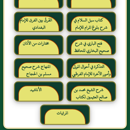
كتاب سبل السلام في
الفَرقُ بين الفرق للإمام
شرح بلوغ المرام للإمام
البغدادي
الصنعاني رحمه الله
فتح الباري في شرح
مختارات من الأذان
صحيح البخاري للحافظ
ابن حجر العسقلاني
التذكرة في أحوال الموتى
المنهاج شرح صحيح
وأمور الآخرة للإمام الفرطبي
مسلم بن الحجاج
رحمه الله
شرح الشيخ محمد بن
الأناشيد
صالح العثيمين لكتاب
رياض الصالحين للإمام
النووي رحمهم الله تعالى
المرئيات