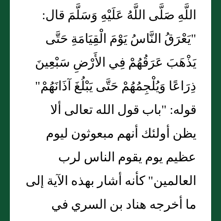
اللَّهِ صَلَّى اللَّهُ عَلَيْهِ وَسَلَّمَ قال:
"يَعْرَقُ النَّاسُ يَوْمَ الْقِيَامَةِ حَتَّى
يَذْهَبَ عَرَقُهُمْ فِي الأَرْضِ سَبْعِينَ
ذِرَاعًا وَيُلْجِمُهُمْ حَتَّى يَبْلُغَ آذَانَهُمْ"
قوله: "باب قول الله تعالى ألا
يظن أولئك أنهم مبعوثون ليوم
عظيم يوم يقوم الناس لرب
العالمين" كأنه أشار بهذه الآية إلى
ما أخرجه هناد بن السري في