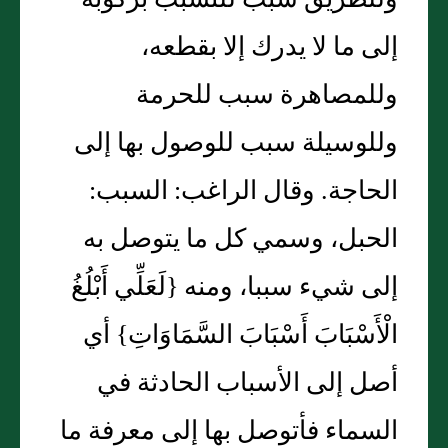
وللطريق سبب للتسبب بركوبه
إلى ما لا يدرك إلا بقطعه،
وللمصاهرة سبب للحرمة
وللوسيلة سبب للوصول بها إلى
الحاجة. وقال الراغب: السبب:
الحبل، وسمي كل ما يتوصل به
إلى شيء سببا، ومنه {لَعَلِّي أَبْلُغُ
الْأَسْبَابَ أَسْبَابَ السَّمَاوَاتِ} أي
أصل إلى الأسباب الحادثة في
السماء فأتوصل بها إلى معرفة ما