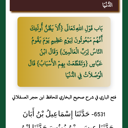
الدُّنْيَا
بَاب قَوْلِ اللَّهِ تَعَالَى {أَلاَ يَظُنُّ أُولَئِكَ
أَنَّهُمْ مَبْعُوثُونَ لِيَوْمٍ عَظِيمٍ يَوْمَ يَقُومُ
النَّاسُ لِرَبِّ الْعَالَمِينَ} وَقَالَ ابْنُ
عَبَّاسٍ {وَتَقَطَّعَتْ بِهِمْ الأَسْبَابُ} قَالَ
الْوُصُلاَتُ فِي الدُّنْيَا
فتح الباري في شرح صحيح البخاري للحافظ ابن حجر العسقلاني
6531- حَدَّثَنَا إِسْمَاعِيلُ بْنُ أَبَانَ