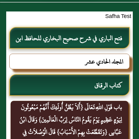
Safha Test
فتح الباري في شرح صحيح البخاري للحافظ ابن
حجر العسقلاني
المجلد الحادي عشر
كتاب الرقاق
باب قَوْلِ اللَّهِ تَعَالَى {أَلاَ يَظُنُّ أُولَئِكَ أَنَّهُمْ مَبْعُوثُونَ
لِيَوْمٍ عَظِيمٍ يَوْمَ يَقُومُ النَّاسُ لِرَبِّ الْعَالَمِينَ} وَقَالَ ابْنُ
عَبَّاسٍ {وَتَقَطَّعَتْ بِهِمْ الأَسْبَابُ} قَالَ الْوُصُلاَتُ فِي