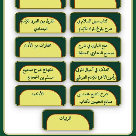
كتاب سبل السلام في
الفَرقُ بين الفرق للإمام
شرح بلوغ المرام للإمام
البغدادي
الصنعاني رحمه الله
فتح الباري في شرح
مختارات من الأذان
صحيح البخاري للحافظ
ابن حجر العسقلاني
التذكرة في أحوال الموتى
المنهاج شرح صحيح
وأمور الآخرة للإمام الفرطبي
مسلم بن الحجاج
رحمه الله
شرح الشيخ محمد بن
الأناشيد
صالح العثيمين لكتاب
رياض الصالحين للإمام
النووي رحمهم الله تعالى
المرئيات