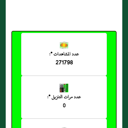
عدد المشاهدات *:
271798
عدد مرات التنزيل *:
0