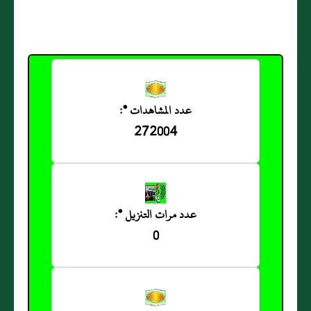
عدد المشاهدات *:
272004
عدد مرات التنزيل *:
0