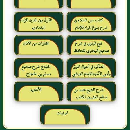
كتاب سبل السلام في
الفَرقُ بين الفرق للإمام
شرح بلوغ المرام للإمام
البغدادي
الصنعاني رحمه الله
فتح الباري في شرح
مختارات من الأذان
صحيح البخاري للحافظ
ابن حجر العسقلاني
التذكرة في أحوال الموتى
المنهاج شرح صحيح
وأمور الآخرة للإمام الفرطبي
مسلم بن الحجاج
رحمه الله
شرح الشيخ محمد بن
الأناشيد
صالح العثيمين لكتاب
رياض الصالحين للإمام
النووي رحمهم الله تعالى
المرئيات