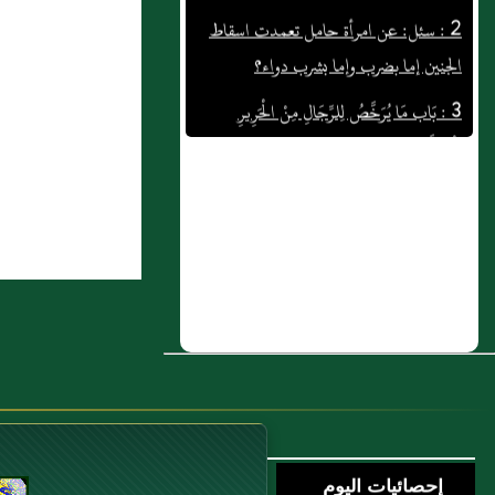
الجنين إما بضرب وإما بشرب دواء؟
3 : بَاب مَا يُرَخَّصُ لِلرِّجَالِ مِنْ الْحَرِيرِ
لِلْحِكَّةِ
4 : سئل عمن وكل رجلا في بيع سلعة
فباعها إلى أجل
5 : وعن جابر رضي الله عنه قال: "نهى
رسول الله صلى الله عليه وسلم أن يقتل
شيء من الدواب صبرا" رواه مسلم
6 : فصل في تحريم الجمع
7 : بَاب الْحَبَّةِ السَّوْدَاءِ
8 : باب مُنْتَهَى التَّلَقِّي