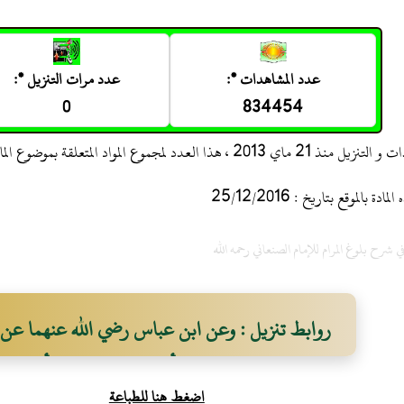
عدد المشاهدات *:
عدد مرات التنزيل *:
0
834454
 ، هذا العدد لمجموع المواد المتعلقة بموضوع المادة
 بالموقع بتاريخ : 25/12/2016
شرح بلوغ المرام للإمام الصنعاني رحمه الله
روابط تنزيل : وعن ابن عباس رضي الله عنهما عن ا
قال "لا يخلون رجل بامرأة إلا مع ذي محرم" أخرجه 
اضغط هنا للطباعة