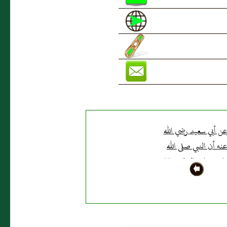
ن أبي سعيد رضي الله
نه أن النبي صلى الله
ليه وسلم قال في سبايا
طاس اسم واد في أخذها
وازن وهو موضع حرب
ين وقيل وادي اوطاس
ر وادي حنين "لا توطأ