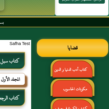
بسم الله الرحمن ال
Safha Test
قضايا
كتاب سبل ال
كتاب أدب الدنيا و الدين
المجلد الأول
للماوردي
مكونات الحاسوب
كتاب الرجع
كشف الكربة في وصف