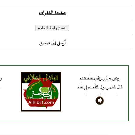
صفحة الشفرات
أرسل إلى صديق
وعن جابر رضي الله عنه
وع
قال قال رسول الله صلى الله
ع
عليه وسلم "لا يبيتن" من
ع
البيتوتة وهي بقاء الليل
أو
"رجل عند امرأة إلا أن
ه
يكون ناكحا أو ذا محرم"
حن
أخرجه مسلم
غي