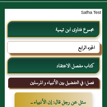
Safha Test
مجموع فتاوى ابن تيمية
الجزء الرابع
كتاب مفصل الاعتقاد
فصل: في التفضيل بين الأنبياء و المرسلين
سئل عن رجل قال‏:‏ إن الأنبياء ـ