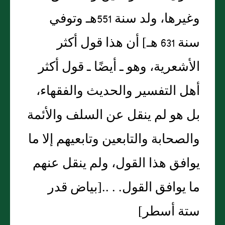
وغيرها، ولد سنة 551هـ وتوفي
سنة 631 هـ]‏ أن هذا قول أكثر
الأشعرية، وهو ـ أيضًا ـ قول أكثر
أهل التفسير والحديث والفقهاء،
بل هو لم ينقل عن السلف والأئمة
والصحابة والتابعين وتابعيهم إلا ما
يوافق هذا القول، ولم ينقل عنهم
ما يوافق القول‏.‏ ‏.‏ ‏.‏‏.‏[بياض قدر
ستة أسطر]‏