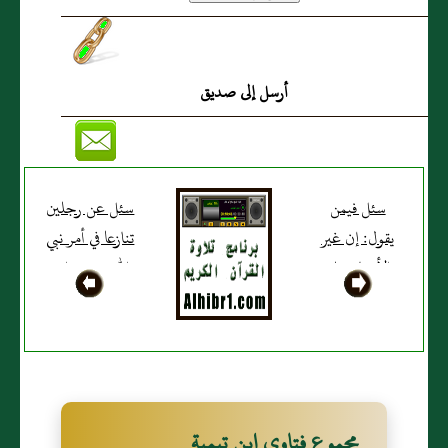
أرسل إلى صديق
سئل فيمن
سئل عن رجلين
يقول‏:‏ إن غير
تنازعا في أمر نبي
الأنبياء يبلغ
اللّه عيسى ابن
درجتهم بحيث
مريم ـ عليه
يأمنون مكر
السلام؟
اللّه؟
مجموع فتاوى ابن تيمية