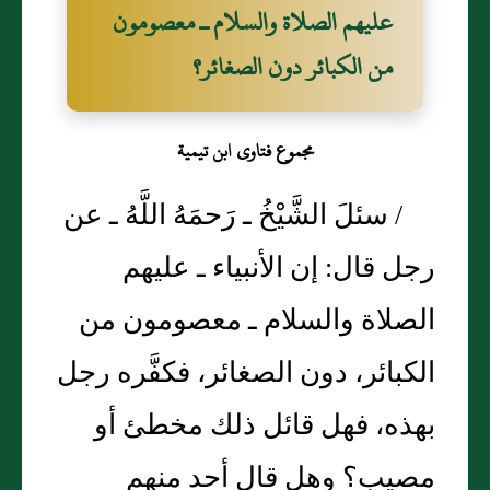
عليهم الصلاة والسلام ـ معصومون
من الكبائر دون الصغائر؟
مجموع فتاوى ابن تيمية
/ سئلَ الشَّيْخُ ـ رَحمَهُ اللَّهُ ـ عن
رجل قال‏:‏ إن الأنبياء ـ عليهم
الصلاة والسلام ـ معصومون من
الكبائر، دون الصغائر، فكفَّره رجل
بهذه، فهل قائل ذلك مخطئ أو
مصيب‏؟‏ وهل قال أحد منهم