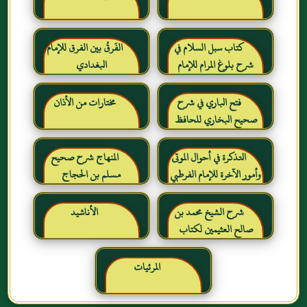
كتاب سبل السلام في
الفَرقُ بين الفرق للإمام
شرح بلوغ المرام للإمام
البغدادي
الصنعاني رحمه الله
فتح الباري في شرح
مختارات من الأذان
صحيح البخاري للحافظ
ابن حجر العسقلاني
التذكرة في أحوال الموتى
المنهاج شرح صحيح
وأمور الآخرة للإمام الفرطبي
مسلم بن الحجاج
رحمه الله
شرح الشيخ محمد بن
الأناشيد
صالح العثيمين لكتاب
رياض الصالحين للإمام
النووي رحمهم الله تعالى
المرئيات