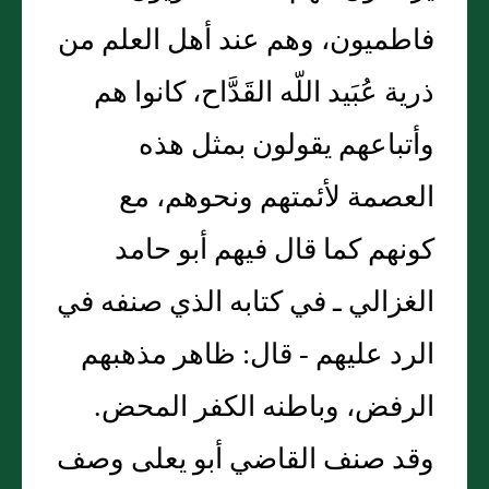
فاطميون، وهم عند أهل العلم من
ذرية عُبَيد اللّه القَدَّاح، كانوا هم
وأتباعهم يقولون بمثل هذه
العصمة لأئمتهم ونحوهم، مع
كونهم كما قال فيهم أبو حامد
الغزالي ـ في كتابه الذي صنفه في
الرد عليهم - قال‏:‏ ظاهر مذهبهم
الرفض، وباطنه الكفر المحض‏.‏
وقد صنف القاضي أبو يعلى وصف