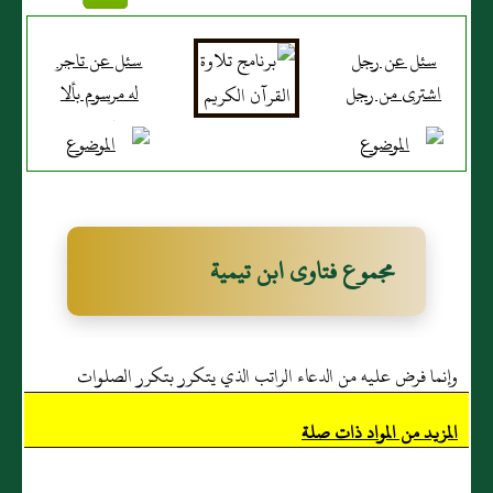
سئل عن رجل
سئل عن تاجر
اشترى من رجل
له مرسوم بألا
ستة وعشرين
يؤخذ منه شئ
فدان قلقاس
على تجارته
فجاء من زاد
عليه فباعه
مجموع فتاوى ابن تيمية
وإنما فرض عليه من الدعاء الراتب الذي يتكرر بتكرر الصلوات
المزيد من المواد ذات صلة