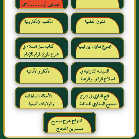
التدخين أو ……… ؟!ـ
حقائق وأرقام ناطقة ، لكن
لا يسمعها المدخنون حرره
المتون العلمية
الكتب الإلكترونية
خالد بن عبد الرحمن بن حمد
الشايع
مجموع فتاوى ابن تيمية
كتاب سبل السلام في
شرح بلوغ المرام للإمام
الصنعاني رحمه الله
السياسة الشرعية في
الأذكار و الأدعية
اصلاح الراعي و الرعية
فتح الباري في شرح
الأحكام السلطانية
صحيح البخاري للحافظ
والولايات الدينية
ابن حجر العسقلاني
المنهاج شرح صحيح
مسلم بن الحجاج