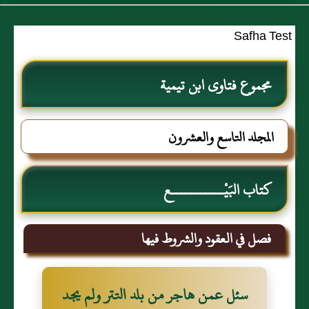
Safha Test
مجموع فتاوى ابن تيمية
المجلد التاسع والعشرون
كتاب البَيْـــــــــــع
فصل في العقود والشروط فيها
سئل عمن هاجر من بلد التتر ولم يجد