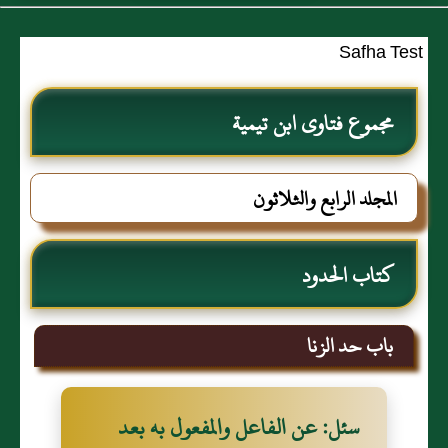
Safha Test
مجموع فتاوى ابن تيمية
المجلد الرابع والثلاثون
كتاب الحدود
باب حد الزنا
سئل: عن الفاعل والمفعول به بعد