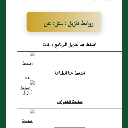
روابط تنزيل : سئل: عن
الفاعل والمفعول به بعد
اضغط هنا لتنزيل البرنامج / المادة
إدراكهما ما يجب عليهما‏؟‏
وما يطهرهما‏؟‏
اضغط هنا للطباعة
صفحة الشفرات