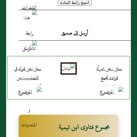
أرسل إلى صديق
سئل :عن امرأة
سئل:عن قوله في
قوادة تجمع
التهذيب‏:‏ من
الرجال والنساء
أتي بهيمة فاقتلوا
وقد ضربت
المفعول واقتلوا
وحبست ثم
الفاعل بها؟
عادت تفعل
ذلك؟
مجموع فتاوى ابن تيمية