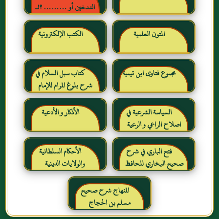
التدخين أو ……… ؟!ـ
حقائق وأرقام ناطقة ، لكن
لا يسمعها المدخنون حرره
المتون العلمية
الكتب الإلكترونية
خالد بن عبد الرحمن بن حمد
الشايع
مجموع فتاوى ابن تيمية
كتاب سبل السلام في
شرح بلوغ المرام للإمام
الصنعاني رحمه الله
السياسة الشرعية في
الأذكار و الأدعية
اصلاح الراعي و الرعية
فتح الباري في شرح
الأحكام السلطانية
صحيح البخاري للحافظ
والولايات الدينية
ابن حجر العسقلاني
المنهاج شرح صحيح
مسلم بن الحجاج