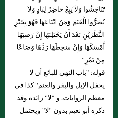
تَنَاجَشُوا وَلاَ يَبِعْ حَاضِرٌ لِبَادٍ وَلاَ
تُصَرُّوا الْغَنَمَ وَمَنْ ابْتَاعَهَا فَهُوَ بِخَيْرِ
النَّظَرَيْنِ بَعْدَ أَنْ يَحْتَلِبَهَا إِنْ رَضِيَهَا
أَمْسَكَهَا وَإِنْ سَخِطَهَا رَدَّهَا وَصَاعًا
مِنْ تَمْرٍ"
قوله: "باب النهي للبائع أن لا
يحفل الإبل والبقر والغنم" كذا في
معظم الروايات. و "لا" زائدة وقد
ذكره أبو نعيم بدون "لا" ويحتمل