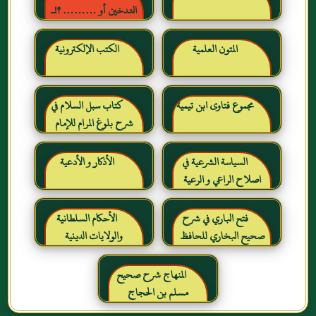
التدخين أو ……… ؟!ـ
حقائق وأرقام ناطقة ، لكن
لا يسمعها المدخنون حرره
المتون العلمية
الكتب الإلكترونية
خالد بن عبد الرحمن بن حمد
الشايع
مجموع فتاوى ابن تيمية
كتاب سبل السلام في
شرح بلوغ المرام للإمام
الصنعاني رحمه الله
السياسة الشرعية في
الأذكار و الأدعية
اصلاح الراعي و الرعية
فتح الباري في شرح
الأحكام السلطانية
صحيح البخاري للحافظ
والولايات الدينية
ابن حجر العسقلاني
المنهاج شرح صحيح
مسلم بن الحجاج