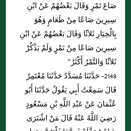
صَاعَ تَمْرٍ وَقَالَ بَعْضُهُمْ عَنْ ابْنِ
سِيرِينَ صَاعًا مِنْ طَعَامٍ وَهُوَ
بِالْخِيَارِ ثَلاَثًا وَقَالَ بَعْضُهُمْ عَنْ ابْنِ
سِيرِينَ صَاعًا مِنْ تَمْرٍ وَلَمْ يَذْكُرْ
ثَلاَثًا وَالتَّمْرُ أَكْثَرُ"
2149- حَدَّثَنَا مُسَدَّدٌ حَدَّثَنَا مُعْتَمِرٌ
قَالَ سَمِعْتُ أَبِي يَقُولُ حَدَّثَنَا أَبُو
عُثْمَانَ عَنْ عَبْدِ اللَّهِ بْنِ مَسْعُودٍ
رَضِيَ اللَّهُ عَنْهُ قَالَ مَنْ اشْتَرَى