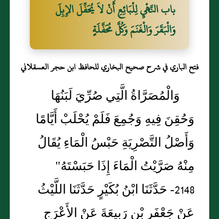
باب النَّهْيِ لِلْبَائِعِ أَنْ لاَ يُحَفِّلَ الإِبِلَ
وَالْبَقَرَ وَالْغَنَمَ وَكُلَّ مُحَفَّلَةٍ
فتح الباري في شرح صحيح البخاري للحافظ ابن حجر العسقلاني
وَالْمُصَرَّاةُ الَّتِي صُرِّيَ لَبَنُهَا
وَحُقِنَ فِيهِ وَجُمِعَ فَلَمْ يُحْلَبْ أَيَّامًا
وَأَصْلُ التَّصْرِيَةِ حَبْسُ الْمَاءِ يُقَالُ
مِنْهُ صَرَّيْتُ الْمَاءَ إِذَا حَبَسْتَهُ"
2148- حَدَّثَنَا ابْنُ بُكَيْرٍ حَدَّثَنَا اللَّيْثُ
عَنْ جَعْفَرِ بْنِ رَبِيعَةَ عَنْ الأَعْرَجِ