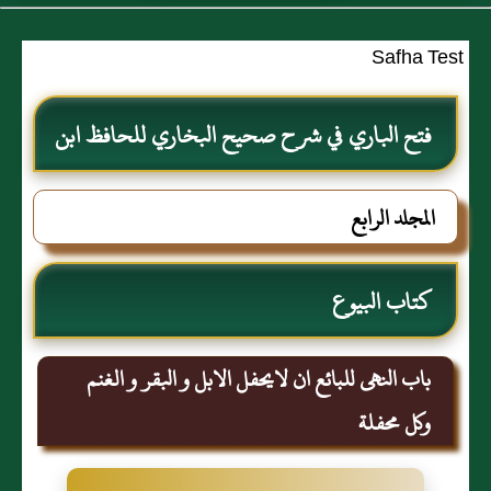
Safha Test
فتح الباري في شرح صحيح البخاري للحافظ ابن
حجر العسقلاني
المجلد الرابع
كتاب البيوع
باب النهى للبائع ان لايحفل الابل و البقر و الغنم
وكل محفلة