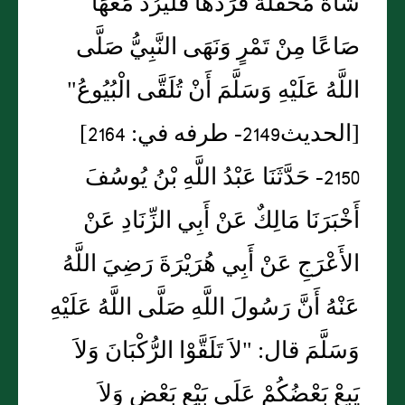
شَاةً مُحَفَّلَةً فَرَدَّهَا فَلْيَرُدَّ مَعَهَا
صَاعًا مِنْ تَمْرٍ وَنَهَى النَّبِيُّ صَلَّى
اللَّهُ عَلَيْهِ وَسَلَّمَ أَنْ تُلَقَّى الْبُيُوعُ"
[الحديث2149- طرفه في: 2164]
2150- حَدَّثَنَا عَبْدُ اللَّهِ بْنُ يُوسُفَ
أَخْبَرَنَا مَالِكٌ عَنْ أَبِي الزِّنَادِ عَنْ
الأَعْرَجِ عَنْ أَبِي هُرَيْرَةَ رَضِيَ اللَّهُ
عَنْهُ أَنَّ رَسُولَ اللَّهِ صَلَّى اللَّهُ عَلَيْهِ
وَسَلَّمَ قال: "لاَ تَلَقَّوْا الرُّكْبَانَ وَلاَ
يَبِعْ بَعْضُكُمْ عَلَى بَيْعِ بَعْضٍ وَلاَ