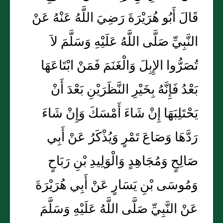
قَالَ أَبُو هُرَيْرَةَ رَضِيَ اللَّهُ عَنْهُ عَنْ
النَّبِيِّ صَلَّى اللَّهُ عَلَيْهِ وَسَلَّمَ لاَ
تُصَرُّوا الإِبِلَ وَالْغَنَمَ فَمَنْ ابْتَاعَهَا
بَعْدُ فَإِنَّهُ بِخَيْرِ النَّظَرَيْنِ بَعْدَ أَنْ
يَحْتَلِبَهَا إِنْ شَاءَ أَمْسَكَ وَإِنْ شَاءَ
رَدَّهَا وَصَاعَ تَمْرٍ وَيُذْكَرُ عَنْ أَبِي
صَالِحٍ وَمُجَاهِدٍ وَالْوَلِيدِ بْنِ رَبَاحٍ
وَمُوسَى بْنِ يَسَارٍ عَنْ أَبِي هُرَيْرَةَ
عَنْ النَّبِيِّ صَلَّى اللَّهُ عَلَيْهِ وَسَلَّمَ