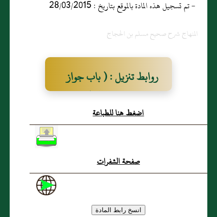
- تم تسجيل هذه المادة بالموقع بتاريخ : 28/03/2015
المنهاج شرح صحيح مسلم بن الحجاج
روابط تنزيل : ( باب جواز
تكنية من لم يولد له
اضغط هنا للطباعة
وتكنية الصغير )
صفحة الشفرات