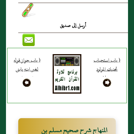
أرسل إلى صديق
( باب استحباب
( باب جواز قوله
تحنيك المولود
لغير ابنه يابنى
عند ولادته
واستحبابه
وحمله إلى صالح
للملاطفة )
يحنكه وجواز
تسميته يوم
ولادته
واستحباب
المنهاج شرح صحيح مسلم بن
التسمية بعبد