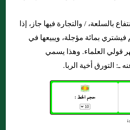
فاع بالسلعة، / والتجارة فيها جاز، إذا
م فيشتري بمائة مؤجلة، ويبيعها في
قولي العلماء‏.‏ وهذا يسمي
‏:‏ التورق أخية الربا‏.‏
حجم الخط :