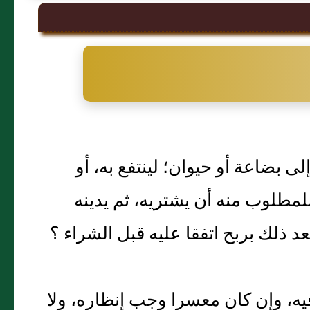
ى بضاعة أو حيوان؛ لينتفع به، أو
لمطلوب منه أن يشتريه، ثم يدينه
د ذلك بربح اتفقا عليه قبل الشراء ‏؟‏
يه، وإن كان معسرا وجب إنظاره، ولا