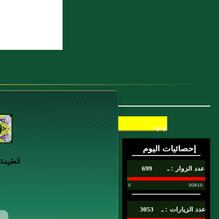
تَرَكَ كَلًّا أَوْ ضَيَاعًا فَإِلَيَّ
6 : سئل عن حكم البناء في طريق
المسلمين الواسع إذا كان البناء لا يضر بالمارة
7 : وعن ابن عباس رضي الله عنهما قال:
"أكل الضب على مائدة رسول الله صلى الله
عليه وسلم" متفق عليه
8 : فصل في طلاق الغضبان 2
++
9 : بَاب مَنْ أَحَبَّ الْبِنَاءَ قَبْلَ الْغَزْوِ
10 : سئل: عن رجل اشترى جارية ثم بعد
العقيدة
يومين أو ثلاث وطئها قبل أن تحيض ثم
باعها بعد عشرة أيام‏؟