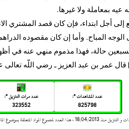
 عيه بمعاملة ولا غيرها‏.‏
ع إلى أجل ابتداء، فإن كان قصد المشتري الانت
الوجه المباح‏.‏ وأما إن كان مقصوده الدراه
بعين حالة، فهذا مذموم منهي عنه في أظهر 
‏]‏ قال عمر بن عبد العزيز ـ رضي اللّه تعالى عنه ـ
عدد المشاهدات *:
عدد مرات التنزيل *:
323552
825798
 ، هذا العدد لمجموع المواد المتعلقة بموضوع المادة