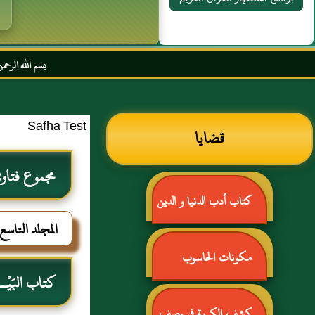
بسم الله الرحمن الرحيم السلام
Safha Test
قضايا
مجموع فتاوى
كتاب أدب الدنيا و الدين
المجلد التاس
للماوردي
مكونات الحاسوب
كتاب البَيْـ
كشف الكربة في وصف