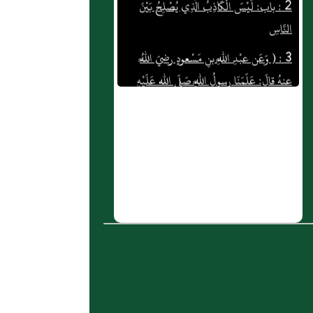
النَّاسِ
3 : ( وَعَن عبْدِ اللَّهِ بنِ مَسْعودٍ رضيَ اللَّهُ
عنهُ قالَ: عَلّمَنَا رسولُ اللَّهِ صَلّى الله عَلَيْهِ
وَسَلّم التّشَهُّدَ في الحاجَةِ: "إن الحمْدَ للَّهِ
نحْمدُه ونستْعَيِنُهُ وَنَسْتَغْفِرُهُ، وَنَعُوذُ بالله مِنْ
شرور أَنْفُسِنَا، مَنْ يهْدِ اللَّهُ فَلا مُضِلَّ لَهُ وَمَنْ
يُضْلِلْ فَلا هاديَ لَهُ، وَأَشْهدُ أَنْ لا إله إلاَّ اللَّهُ
وَأَشْهدُ أَنَّ مُحَمّداً عَبْدُهُ وَرَسُولُهُ" وَيَقَرَأُ ثَلاثَ
آياتٍ، رَوَاهُ أَحمدُ والأرْبعةُ وَحَسّنَهُ الترْمذيُّ
والحاكمُ.
4 : باب لاَ تَقُومُ السَّاعَةُ حَتَّى يُغْبَطَ أَهْلُ
الْقُبُورِ
5 : بَاب قَوْلِ النَّبِيِّ صَلَّى اللَّهُ عَلَيْهِ وَسَلَّمَ مَنْ