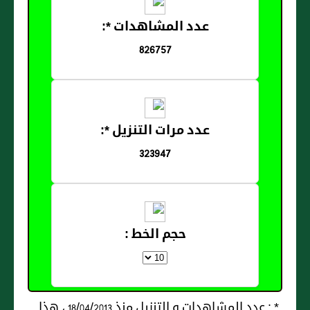
عدد المشاهدات *:
826757
عدد مرات التنزيل *:
323947
حجم الخط :
* : عدد المشاهدات و التنزيل منذ 18/04/2013 ، هذا