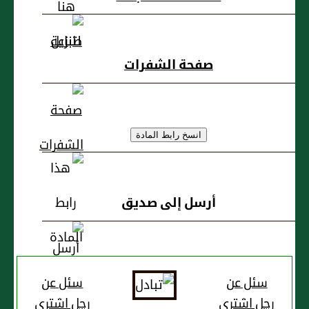
سيدها الذي
باعها
صفحة الشفرات
أرسل إلى صديق
سئل عن
سئل عن
رجل اشترى
رجل اشترى