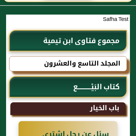
الحجاج
Safha Test
مجموع فتاوى ابن تيمية
المجلد التاسع والعشرون
كتاب البَيْـــــــــــع
باب الخيار
سئل عن رجل اشترى