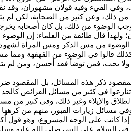
، وفي القيء وفيه قولان مشهوران، وقد نق
 من ذلك، وعن كثير من الصحابة، لكن لم يث
جب الوضوء من ذلك، بل كان أصحابه يخرجو
 ولهذا قال طائفة من العلماء‏:‏ إن الوض
الوضوء من مس الذكر ومس المرأة لشهوة‏:‏
لك قالوا في الوضوء من القهقهة ومما مست 
لا يجب، فمن توضأ فقد أحسن، ومن لم يتو
قصود ذكر هذه المسائل، بل المقصود ضرب ا
تنازعوا في كثير من مسائل الفرائض كالجد
طلاق والإيلاء وغير ذلك، وفي كثير من مسا
في مسائل زيارات القبور، منهم من كرهها م
إذا كانت على الوجه المشروع، وهو قول أكثر
 في السلام على النبي صلى الله عليه وسلم