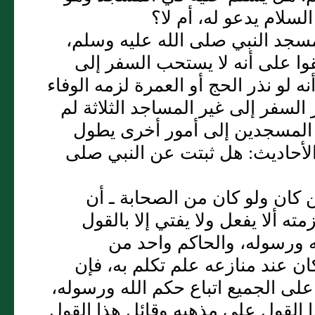
لام يدعو له، أم لا‏؟‏
مسجد النبي صلى الله عليه وسلم،
وا على أنه لا يستحب السفر إلى
نه لو نذر الحج أو العمرة لزمه الوفاء
ر السفر إلى غير المساجد الثلاثة لم
إلى المسجدين إلى أمور أخرى يطول
أحاديث‏:‏ هل ثبتت عن النبي صلى
من كان ولو كان من الصحابة ـ أن
ته ألا يفعل ولا يفتي إلا بالقول
 ورسوله، والحاكم واحد من
ان عند منازعه علم تكلم به، فإن
 الجميع اتباع حكم الله ورسوله،
 القول على مذهبه وقائل هذا القول