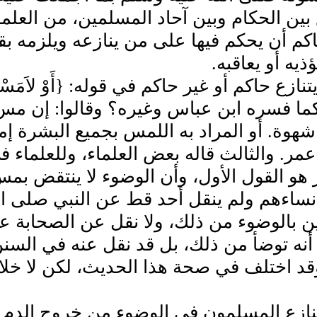
 بين الحكام وبين آحاد المسلمين، من العلماء
كم أن يحكم فيها على من ينازعه ويلزمه بقو
يه أو يعاقبه‏.‏
ما فسره ابن عباس وغيره‏؟‏ وقالوا‏:‏ إن مس
 شهوة‏.‏ أو المراد به اللمس بجميع البشرة إم
ر‏.‏ والثالث قاله بعض العلماء، وللعلماء في 
 هو القول الأول، وأن الوضوء لا ينتقض بمس
اءهم ولم ينقل أحد قط عن النبي صلى الله
 بالوضوء من ذلك، ولا نقل عن الصحابة على
نه توضأ من ذلك، بل قد نقل عنه في السنن 
قد اختلف في صحة هذا الحديث، لكن لا خلاف
نازع المسلمون في الوضوء من خروج الدم ب