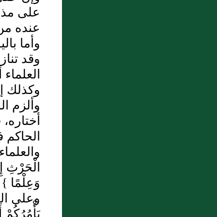
عنهما قياس قاعدته وعنه
على مذهب
قال: "نهى رسول الله صلى
عنده من ا
الله عليه وسلم عن الجلالة
وأما بال
وقد تناز
وألبانها"
العلماء 
7 : باب: هَلْ يُقْرَعُ فِي الْقِسْمَةِ
وكذلك إذ
وَالِاسْتِهَامِ فِيهِ
وألزم ال
8 : باب لِصَاحِبِ الْحَقِّ مَقَالٌ.
أختاره، ف
الحاكم ف
9 : سئل: عن رجل أقر أن جميع
والعلماء /
الحانوت المعروفة بسكن المقر
الْحَرْثِ إِذ
وما فيها وقف لله تعالى على
وَعِلْمًا ‏}‏ ‏[‏ا
المسجد؟
وعلى الحك
10 : سئل: عن رجل أذنب ذنبا
يَأْمُرُكُمْ 