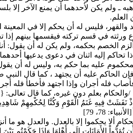
ه ـ ولم يكن لأحدهما أن يمنع الآخر إلا بلس
لعلم‏.‏
يد والقهر، فليس له أن يحكم إلا في المعينة 
ع ورثته في قسم تركته فيقسمها بينهم إذا تح
ألزم الخصم بحكمه، ولم يكن له أن يقول‏:‏ أنا
ا تحاكم إليه اثنان في دعوى يدعيها أحدهما
محكموم عليه بما حكم به، وليس له أن يقول‏
إن الحاكم عليه أن يجتهد ، كما قال النبي صلى
أصاب فله أجران وإذا اجتهد فأخطأ فله أجر‏)‏
والحكام بعلم دون غيره، كما قال تعالى‏:‏ ‏{‏وَدَاوُو
ْ نَفَشَتْ فِيهِ غَنَمُ الْقَوْمِ وَكُنَّا لِحُكْمِهِمْ شَاهِدِينَ 
لأنبياء‏:‏ 78، 79‏]‏
ام ألا يحكموا إلا بالعدل‏.‏ والعدل هو ما أنزل الل
أَن تُؤدُّواْ الأَمَانَاتِ إِلَى أَهْلِهَا وَإِذَا حَكَمْتُم بَيْنَ ا