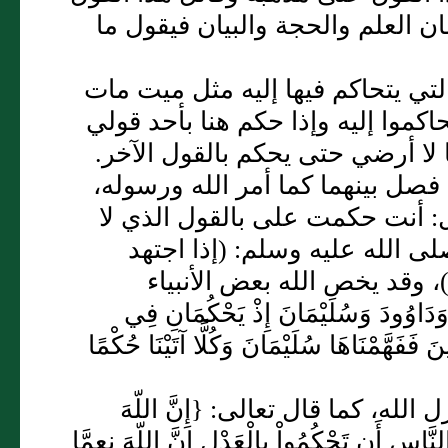
ان العلم والحجة والبيان فيقول ما
التي يتحاكم فيها إليه مثل ميت مات
اكموا إليه وإذا حكم هنا بأحد قولي
 لا أرضي حتى يحكم بالقول الآخر‏.‏
 فصل بينهما كما أمر الله ورسوله،
:‏ أنت حكمت على بالقول الذي لا
 الله عليه وسلم‏:‏ ‏(‏إذا اجتهد
، وقد يخص الله بعض الأنبياء
دَ وَسُلَيْمَانَ إِذْ يَحْكُمَانِ فِي
فَفَهَّمْنَاهَا سُلَيْمَانَ وَكُلًّا آتَيْنَا حُكْمًا
ه، كما قال تعالى‏:‏ ‏{‏إِنَّ اللّهَ
لنَّاسِ أَن تَحْكُمُواْ بِالْعَدْلِ إِنَّ اللّهَ نِعِمَّا