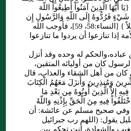
 أَيُّهَا الَّذِينَ آمَنُواْ أَطِيعُواْ اللّهَ
ي شَيْءٍ فَرُدُّوهُ إِلَى اللّهِ وَالرَّسُولِ إِن
كُنتُمْ تُؤْمِنُونَ بِاللّهِ وَالْيَوْمِ الآخِرِ ذَلِكَ خَيْرٌ وَأَحْسَنُ تَأْوِيلاً ‏}‏ ‏[‏النساء‏:‏58، 59‏]‏، فأوجب الله
إذا تنازعوا أن يردوا ما تنازعوا
ن عباده،والحكم له وحده وقد أنزل
رسول كان من أوليائه المتقين،
كان من أهل الشقاء والعذاب، قال
َشِّرِينَ وَمُنذِرِينَ وَأَنزَلَ مَعَهُمُ الْكِتَابَ
فِيهِ إِلاَّ الَّذِينَ أُوتُوهُ مِن بَعْدِ مَا
خْتَلَفُواْ فِيهِ مِنَ الْحَقِّ بِإِذْنِهِ وَاللّهُ
ي مَن يَشَاء إِلَى صِرَاطٍ مُّسْتَقِيمٍ ‏}‏ ‏[‏البقرة‏:‏ 213‏]‏، وفي صحيح مسلم عن عائشة‏:‏ أن
 يقول‏:‏ ‏(‏اللهم رب جبرائيل
غيب والشهادة، أنت تحكم بين