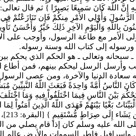
ِ إِنَّ اللّهَ كَانَ سَمِيعًا بَصِيرًا ‏}‏ ثم قال تعالى‏:‏ ‏{‏يَا
 الرَّسُولَ وَأُوْلِي الأَمْرِ مِنكُمْ فَإِن تَنَازَعْتُمْ فِ
ى الأمر مع طاعة الرسول، وأوجب على الأمة 
 ورسوله إلى كتاب الله وسنة رسوله‏.‏
 ـ سبحانه وتعالى ـ هو الحكم الذي يحكم بي
تب وأرسل الرسل ليحكم بينهم، فمن أطاع ال
 سعادة الدنيا والآخرة، ومن عصى الرسول 
َانَ النَّاسُ أُمَّةً وَاحِدَةً فَبَعَثَ اللّهُ النَّبِيِّينَ مُب
يَحْكُمَ بَيْنَ النَّاسِ فِيمَا اخْتَلَفُواْ فِيهِ وَمَا اخْتَلَفَ 
بَيِّنَاتُ بَغْيًا بَيْنَهُمْ فَهَدَى اللّهُ الَّذِينَ آمَنُواْ لِمَا ا
يَهْدِ
ى الله عليه وسلم كان إذا قام يصلي من الليل
ل وإسرافيل فاطر السموات والأرض عالم ال