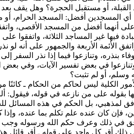
لقبلة، أو مستقبل الحجرة‏؟‏ وهل يقف بعد الس
 أي المسجدين أفضل‏:‏ المسجد الحرام، أو 
على أنهما أفضل من المسجد الأقصى، واتفق
بادة فيها غير المساجد الثلاثة، واتفقوا على أ
اتفق الأئمة الأربعة والجمهور على أنه لو نذ
وفاء بنذره، وتنازعوا فيما إذا نذر السفر 
تنازعوا في بعض تفسير الآيات، وفي بعض ال
 وسلم، أو لم تثبت‏؟‏
أمور الكلية ليس لحاكم من الحكام ـ كائنًا 
ا بقوله على من نازعه في قوله، فيقول‏:‏ ألزم
فق لمذهبي، بل الحكم في هذه المسائل لله
، فإن كان عنده علم تكلم بما عنده، وإذا ك
ق في ذلك وعرف حكم الله ورسوله وجب على
ذلك أقر كل واحد على قوله ـ أقر قائل هذا