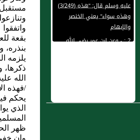
وهذه سواء" يعني الخنصر
مستقبل ا
والإبهام
وتنازعوا
2 : - وعن ابن عمر رضي الله
واتفقوا 
بقعة للع
عنهما قال { : نهى رسول الله
بنذره، و
صلى الله عليه وسلم عن عسب
يلزمه ال
الفحل }
ذكرها، و
3 : كشف الكربة في وصف
الله عليه
أهل الغربة
/فهذه ال
4 : باب بيان أن الولاء لمن أعتق
يحكم فيه
الذي يوا
5 : باب: إِثْمِ مَنْ ظَلَمَ شَيْئًا مِنْ
المسلمين
الأَرْضِ
ظهر الح
6 : وعن ابن عمر رضي الله
وإن خفي 