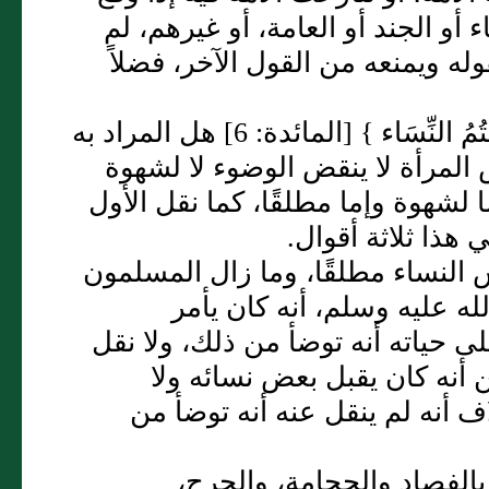
 أو الجند أو العامة، أو غيرهم، لم
له ويمنعه من القول الآخر، فضلاً
مثل أن يتنازع حاكم أو غير حاكم في قوله‏:‏ ‏{‏أَوْ لاَمَسْتُمُ النِّسَاء ‏}‏ ‏[‏المائدة‏:‏ 6‏]‏ هل المراد به
 المرأة لا ينقض الوضوء لا لشهوة
ا لشهوة وإما مطلقًا، كما نقل الأول
هذا ثلاثة أقوال‏.‏
 النساء مطلقًا، وما زال المسلمون
 عليه وسلم، أنه كان يأمر
 حياته أنه توضأ من ذلك، ولا نقل
أنه كان يقبل بعض نسائه ولا
 أنه لم ينقل عنه أنه توضأ من
الفصاد والحجامة، والجرح،