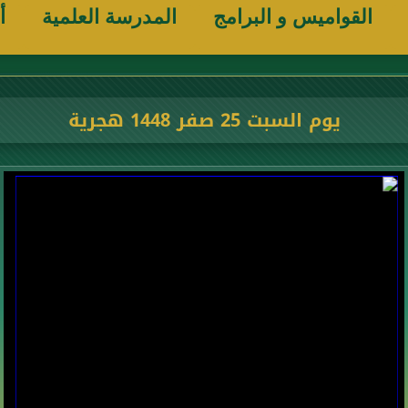
القواميس و البرامج
المدرسة العلمية
أ
يوم السبت 25 صفر 1448 هجرية