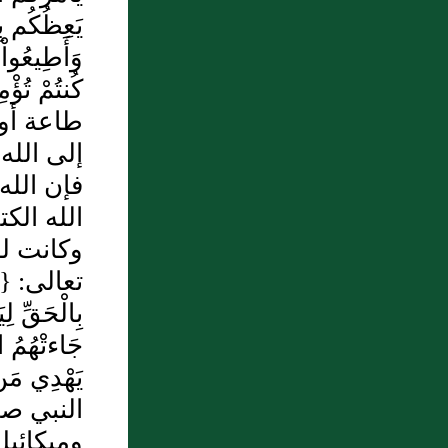
يجب عليه حد من الحدود‏‏؟
يَعِظُكُم بِه
وَأَطِيعُواْ
طاعة أول
إلى الله
فإن الله
الله الك
وكانت له
تعالى‏:‏ ‏{‏ك
بِالْحَقِّ لِ
جَاءتْهُمُ الْ
النبي صل
وميكائي