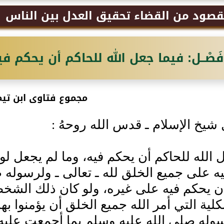
قصود من القضاء تحقيق العدل بين الناس
فَصْــل: فيما جعل الله للحاكم أن يحكم في
مجموع فتاوى ابن تيم
شيخ الإسلام ـ قدس الله روحهُ ‏:‏
 الله للحاكم أن يحكم فيه، وما لم يجعل لو
ه على جميع الخلق لله ـ تعالى ـ ولرسوله
ن يحكم فيه على غيره، ولو كان ذلك الشخص م
كلية التي أمر الله جميع الخلق أن يؤمنوا بها 
له صلى الله عليه وسلم بما أجمعت عليه الأ