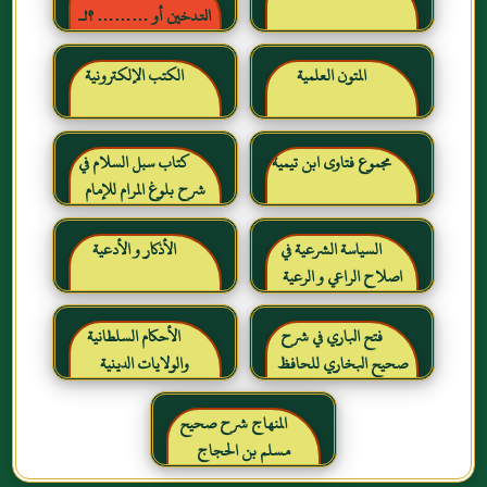
التدخين أو ……… ؟!ـ
حقائق وأرقام ناطقة ، لكن
لا يسمعها المدخنون حرره
المتون العلمية
الكتب الإلكترونية
خالد بن عبد الرحمن بن حمد
الشايع
مجموع فتاوى ابن تيمية
كتاب سبل السلام في
شرح بلوغ المرام للإمام
الصنعاني رحمه الله
السياسة الشرعية في
الأذكار و الأدعية
اصلاح الراعي و الرعية
فتح الباري في شرح
الأحكام السلطانية
صحيح البخاري للحافظ
والولايات الدينية
ابن حجر العسقلاني
المنهاج شرح صحيح
مسلم بن الحجاج