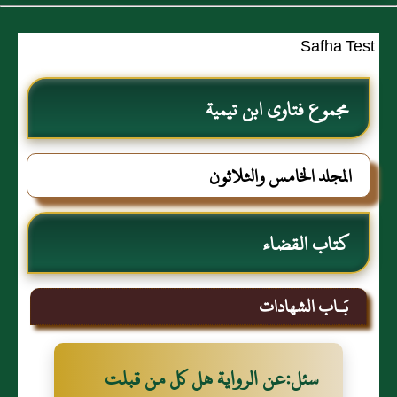
Safha Test
مجموع فتاوى ابن تيمية
المجلد الخامس والثلاثون
كتاب القضاء
بَـاب الشهادات
سئل:عن الرواية‏ هل كل من قبلت