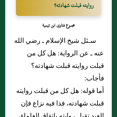
روايته قبلت شهادته‏؟‏
مجموع فتاوى ابن تيمية
سـئل شيخ الإسلام ـ رضي الله
عنه ـ عن الرواية‏:‏ هل كل من
قبلت روايته قبلت شهادته‏؟‏
فأجاب‏:‏
أما قوله‏:‏ هل كل من قبلت روايته
قبلت شهادته، فذا فيه نزاع فإن
العبد تقبل روايته باتفاق العلماء،