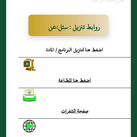
روابط تنزيل : سئل:عن
الرواية‏ هل كل من قبلت
اضغط هنا لتنزيل البرنامج / المادة
روايته قبلت شهادته‏؟‏
اضغط هنا للطباعة
صفحة الشفرات