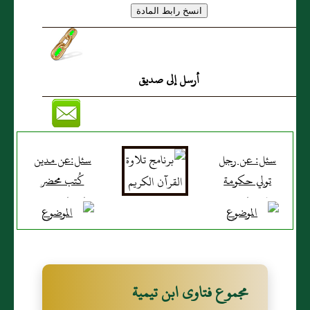
أرسل إلى صديق
سئل: عن رجل
سئل:عن مدين
تولي حكومة
كُتب محضر
على جماعة من
بإعساره وشهد
رماة البندق
الشهود أنه
ويقول‏:‏ هذا
معسر عما لزمه
شرع البندق؟
من الدين؟
مجموع فتاوى ابن تيمية