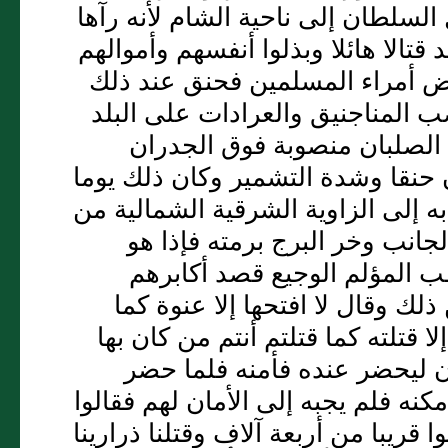
لسلطان إلى ناحية الشام لأنه رآها
قتالا هائلا وبذلوا أنفسهم وأموالهم
ض أمراء المسلمين فحنق عند ذلك
ب المناجنيق والعرادات على البلد
الصلبان منصوبة فوق الجدران
 حنقا وشدة التشمير وكان ذلك يوما
ه إلى الزاوية الشرقية الشمالية من
انب وخر البرج برمته فإذا هو
ب المؤلم الوجيع قصد أكابرهم
لك وقال لا افتحها إلا عنوة كما
ا قتلته كما قتلتم أنتم من كان بها
ن ليحضر عنده فأمنه فلما حضر
نه فلم يجبه إلى الأمان لهم فقالوا
ا قريبا من أربعة آلاف وقتلنا ذرارينا