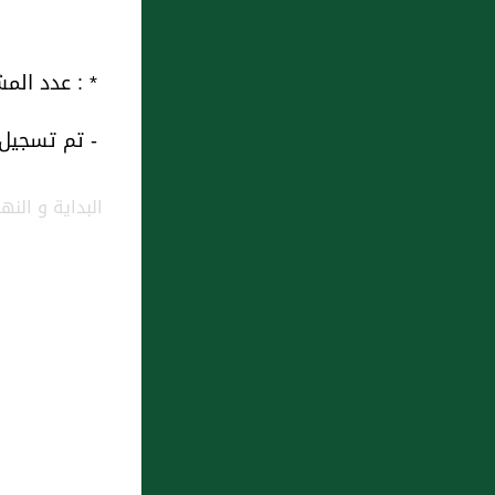
* : عدد المشاهدات و التنزيل منذ 
- تم تسجيل هذه
البداية و النه