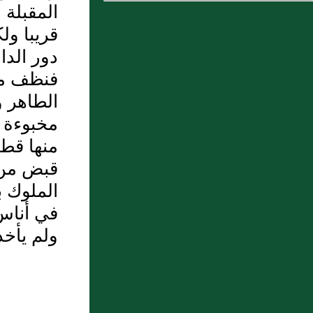
المقبلة
6 : عَمْرُو بنُ سَلِمَةَ أَبُو بُرَيْدٍ
قريبا ول
الجَرْمِيُّ (خ، د، س)
دور الدا
فنظف من 
7 : الحسين بن علي بن الحسين
الطاهر و
8 : الحُسَيْنُ بنُ مُحَمَّدِ بنِ أَبِي
مخبوءة ع
مَعْشَرٍ نَجِيْحٍ السِّنْدِيُّ
منها قطع
9 : أَبُو قَبِيْصَةَ مُحَمَّدُ بنُ عَبْدِ
قبض من ا
الرَّحْمَنِ الكُوْفِيُّ
الملوك 
في أناس
10 : جحظة الشاعر البرمكي
ولم يأخذ