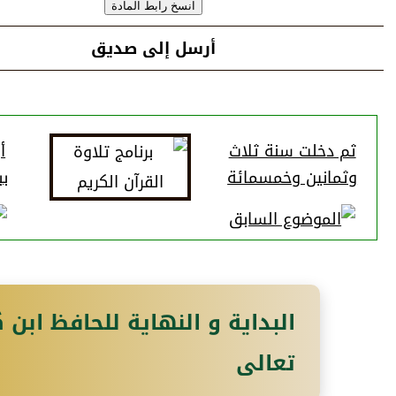
أرسل إلى صديق
ثم دخلت سنة ثلاث
أ
وثمانين وخمسمائة
ب
البداية و النهاية للحافظ ابن ك
تعالى