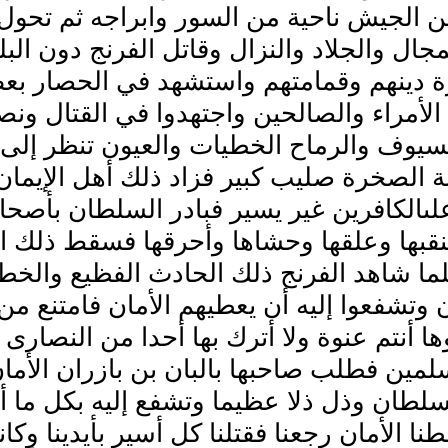
 الجيش ناحية من السور وابراجه ثم تحول ا
جال والجلاد والنزال وقاتل الفرنج دون البلد 
 دينهم وقمامتهم واستشهد في الحصار بع
الأمراء والصالحين واجتهدوا في القتال ونص
سيوف والرماح الخطيات والعيون تنظر إلى 
 الصخرة صليب كبير فزاد ذلك أهل الإيمان
ىالكافرين غير يسير فبادر السلطان بأصحاب
قبها وعلقها وحشاها وأحرقها فسقط ذلك الج
ما شاهد الفرنج ذلك الحادث الفظيع والخط
وتشفعوا إليه أن يعطيهم الأمان فامتنع من ذ
ها أنتم عنوة ولا أترك بها أحدا من النصارى إل
مين فطلب صاحبها بالبان بن بازران الأما
لطان وذل ذلا عظيما وتشفع إليه بكل ما أمك
نا الأمان رجعنا فقتلنا كل أسير بأيدينا وكانو