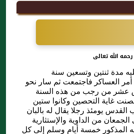
رحمه الله تعالى
يه مدة ثنتين وتسعين سنة
م أمر العساكر فاجتمعت ثم سار نحو
 عشر من رجب من هذه السنة
صنت غاية التحصين وكانوا ستين
لقدس يومئذ رجلا يقال له بالبان
لجمعان من الداوية والإستثارية
له المذكور خمسة أيام وسلم إلى كل