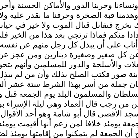
ونساءنا وخربنا الدور والأماكن الحسنة وأحرقن
وهدمنا قبة الصخرة وحرقنا ما نقدر عليه ولا
 نخرج فنقاتل قتال الموت ولا خير في حياتنا
ادا منكم فماذا ترتجي بعد هذا من الخير ف
أناب على أن يبذل كل رجل منهم عن نفسه 
وعن كل صغير وصغيرة دينارين ومن عجز عن
لات والأسلحة والدور للمسلمين وأنهم يتحو
نة صور فكتب الصلح بذلك وأن من لم يبذل 
ان جملة من أسر بهذا الشرط ستة عشر أل
لطان والمسلمون البلد يوم الجمعة قبل وق
ن من رجب قال العماد وهي ليلة الإسراء 
جد الأقصى قال أبو شامة وهو أحد الأقوال
معة يومئذ خلافا لمن زعم أنها أقيمت يوم
أن الجمعة لم يتمكنوا من إقامتها يومئذ ل