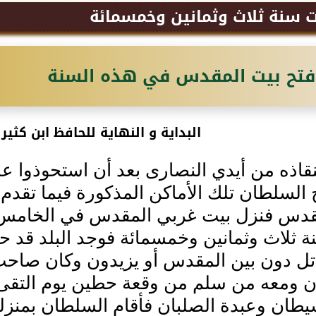
 سنة ثلاث وثمانين وخمسمائة
فتح بيت المقدس في هذه السنة
البداية و النهاية للحافظ ابن كثير 
قاذه من أيدي النصارى بعد أن استحوذوا عل
ح السلطان تلك الأماكن المذكورة فيما تقد
قدس فنزل بيت غربي المقدس في الخامس
 ثلاث وثمانين وخمسمائة فوجد البلد قد ح
ل دون بين المقدس أو يزيدون وكان صاحب ا
ن ومعه من سلم من وقعة حطين يوم التقى ا
شيطان وعبدة الصلبان فأقام السلطان بمنز