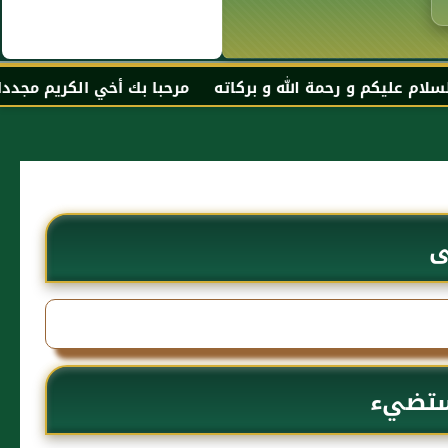
ة الله و بركاته مرحبا بك أخي الكريم مجددا في موقعك المف
ى
مستضيء