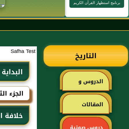
برنامج استظهار القرآن الكريم
Safha Test
التاريخ
البداية 
الدروس و
الجزء ال
الخطب
المقالات
خلافة ا
دروس صوتية