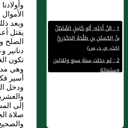
وأولادنا 
الأموال 
1 : ابْنُ أَخِيْهِ: أَبُو كَامِلٍ الفُضَيْلُ
وبعد ذلك
بنُ الحُسَيْنِ بنِ طَلْحَةَ الجَحْدَرِيُّ
يقتل أعد
(خت، م، د، س)
الصلح و
2 : ثم دخلت سنة سبع وثلاثين
دنانير 
وستمائة
تكون الغ
وهي مدي
3 : مَحْمُوْدُ بنُ مُحَمَّدِ بنِ مَنُّوْيَه
أسير فك
أَبُو عَبْدِ اللهِ الوَاسِطِيُّ
ودخل الس
4 : البَابْلُتِّيُّ يَحْيَى بنُ عَبْدِ اللهِ
والعشري
بنِ الضَّحَّاكِ الأُمَوِيُّ
إلى المس
صلاة الج
5 : ثم دخلت سنة ست
والصحيح 
وخمسين