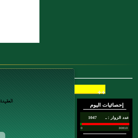
++
العقيدة