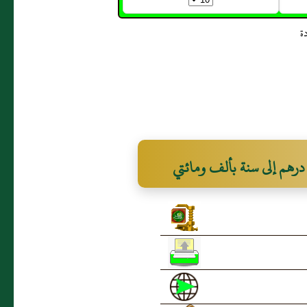
هم إلى سنة بألف ومائتي