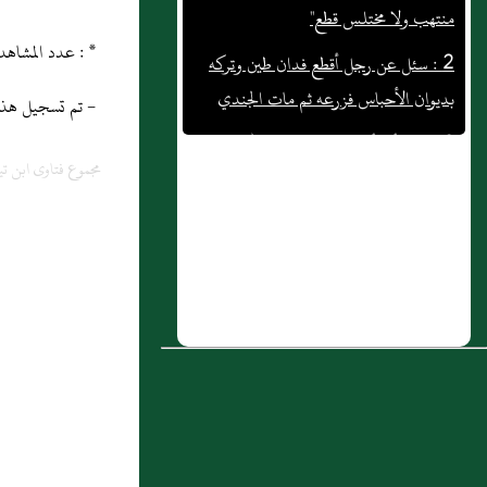
2 : سئل عن رجل أقطع فدان طين وتركه
* : عدد المشاهدات و التنزيل منذ 18/04/2013
بديوان الأحباس فزرعه ثم مات الجندي
- تم تسجيل هذه المادة
3 : وعن أبي أمامة الباهلي رضي الله عنه
قال سمعت رسول الله صلى الله عليه وسلم
مجموع فتاوى ابن تي
يقول: "إن الله قد أعطى كل ذي حق حقه
فلا وصية لوارث"
4 : سئل عن رجل طلق زوجته طلقة
رجعية
5 : سئل عن شرب النبي صلى الله عليه
وسلم ثلاثًا
6 : وَعَنْ أَنَس بنِ مَالكٍ رضيَ الله عَنْهُ: أَنّ
النبيَّ صَلّى الله عَلَيْهِ وَسَلّم حَمِدَ اللَّهَ وأَثنى