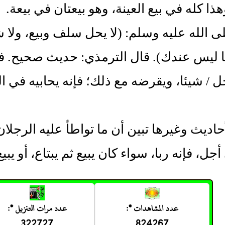
وهذا كله في بيع العينة، وهو بيعتان في بيعة‏.‏
 الله عليه وسلم‏:‏ ‏(‏لا يحل سلف وبيع، ولا
ما ليس عندك‏)‏‏.‏ قال الترمذي‏:‏ حديث صحيح‏
جل / شيئا، ويقرضه مع ذلك؛ فإنه يحابيه في ا
حاديث وغيرها تبين أن ما تواطأ عليه الرجلان
أجل، فإنه ربا، سواء كان يبيع ثم يبتاع، أو يبيع
عدد المشاهدات *:
عدد مرات التنزيل *:
322727
824267