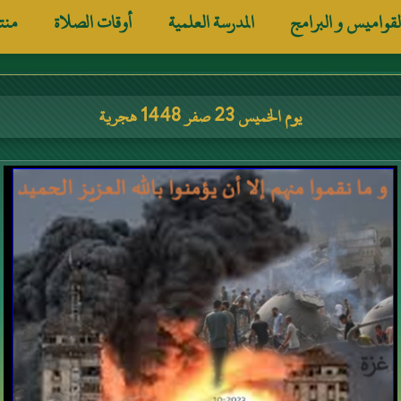
لقواميس و البرامج
المدرسة العلمية
أوقات الصلاة
منت
يوم الخميس 23 صفر 1448 هجرية