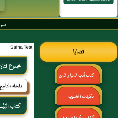
بسم الله الرحمن الرحيم
Safha Test
قضايا
مجموع فتاوى
كتاب أدب الدنيا و الدين
المجلد التاس
للماوردي
مكونات الحاسوب
كتاب البَيْـ
كشف الكربة في وصف