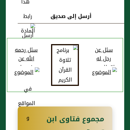
أرسل إلى صديق
سئل عن
سئل رحمه
رجل له
الله عن
إقطاع من
جندي له
السلطان
أرض خالية
فزرعها
لفلاح
مشاطرة
مجموع فتاوى ابن