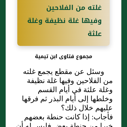
غلته من الفلاحين
وفيها غلة نظيفة وغلة
علثة
مجموع فتاوى ابن تيمية
وسئل عن مقطع يجمع غلته
من الفلاحين وفيها غلة نظيفة
وغلة علثة في أيام القسم
وخلطها إلى أيام البذر ثم فرقها
عليهم خلال ذلك‏؟‏
فأجاب‏:‏ إذا كانت حنطة بعضهم
خيرا من حنطة بعض فليس له أن