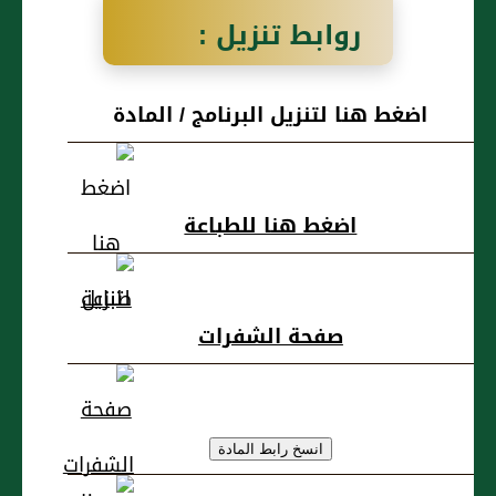
روابط تنزيل :
سئل عن مقطع
اضغط هنا لتنزيل البرنامج / المادة
يجمع غلته من
الفلاحين وفيها
اضغط هنا للطباعة
غلة نظيفة وغلة
علثة
صفحة الشفرات