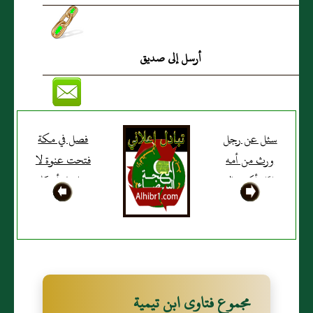
أرسل إلى صديق
سئل عن رجل
فصل في مكة
ورث من أمه
فتحت عنوة لا
دارًا وأكره والده
صلحا وأحكام
على بيعها
ذلك
مجموع فتاوى ابن تيمية