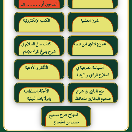
التدخين أو ……… ؟!ـ
حقائق وأرقام ناطقة ، لكن
لا يسمعها المدخنون حرره
المتون العلمية
الكتب الإلكترونية
خالد بن عبد الرحمن بن حمد
الشايع
مجموع فتاوى ابن تيمية
كتاب سبل السلام في
شرح بلوغ المرام للإمام
الصنعاني رحمه الله
السياسة الشرعية في
الأذكار و الأدعية
اصلاح الراعي و الرعية
فتح الباري في شرح
الأحكام السلطانية
صحيح البخاري للحافظ
والولايات الدينية
ابن حجر العسقلاني
المنهاج شرح صحيح
مسلم بن الحجاج